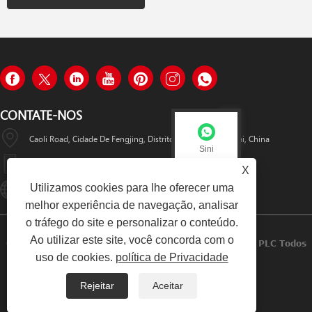
CONTATE-NOS
Caoli Road, Cidade De Fengjing, Distrito De Jinshan, Xangai, China
Sini
+8615800685506
X
Utilizamos cookies para lhe oferecer uma
Online-Service01@gesosystems.com
Sini
melhor experiência de navegação, analisar
o tráfego do site e personalizar o conteúdo.
Ao utilizar este site, você concorda com o
Copyright © 2024 Shanghai Geso Systems Industrial PLC Todos
uso de cookies.
política de Privacidade
Os Direitos Reservados.
Rejeitar
Aceitar
Links
Sitemap
RSS
XML
Política De Privacidade